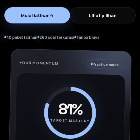
Mulai latihan
→
Lihat pilihan
40 paket latihan
260 soal terkurasi
Tanpa biaya
YOUR MOMENTUM
Practice mode
81%
TARGET MASTERY